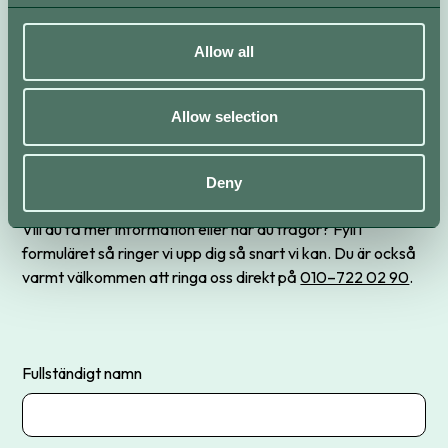
Kontakta oss
Allow all
Kom i kontakt med oss
Allow selection
snabbt och enkelt.
Deny
Vill du få mer information eller har du frågor? Fyll i
formuläret så ringer vi upp dig så snart vi kan. Du är också
varmt välkommen att ringa oss direkt på
010–722 02 90
.
Fullständigt namn