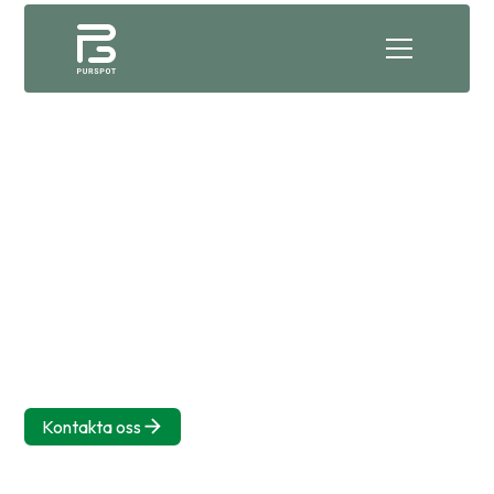
BETALLÖSNINGAR
Ge kunderna
möjligheten att betala
med Swish
Med Swish som betalalternativ gör du det enkelt och
snabbt för dina kunder att betala direkt från mobilen.
Purspot integrerar Swish sömlöst i ditt kassasystem, vilket
ger en smidig betalningsupplevelse både i butik och på
språng.
Kontakta oss