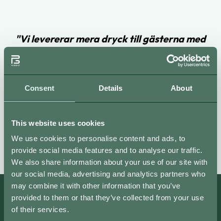
"Vi levererar mera dryck till gästerna med
färre personal i baren. Speciellt när vi har
stort tryck vid evenemang i våra stora
lokaler. Kunden får sin dryck snabbare utan
Consent
Details
About
att trängas i baren"
This website uses cookies
Mikael
O`learys
We use cookies to personalise content and ads, to
provide social media features and to analyse our traffic.
We also share information about your use of our site with
our social media, advertising and analytics partners who
may combine it with other information that you’ve
provided to them or that they’ve collected from your use
of their services.