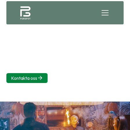
Kunder
Våra kunder består av företag som vill förenkla sin vardag
med smarta och effektiva lösningar. Tillsammans skapar vi
moderna betalflöden och kundupplevelser som sparar tid,
ökar kontrollen och driver verksamheten framåt.
Kontakta oss
Några av våra nöjda kunder
runt om i Sverige