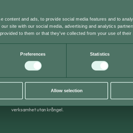
ystem
behov
e content and ads, to provide social media features and to analy
 our site with our social media, advertising and analytics partn
 provided to them or that they’ve collected from your use of their
Preferences
Statistics
Enkel administration
Allow selection
Hantera produkter, priser och rapporter direkt i
systemet. Du sparar tid och får full kontroll över din
verksamhet utan krångel.