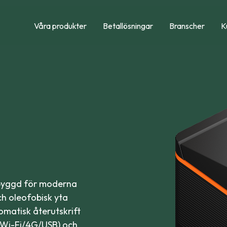
Våra produkter
Betallösningar
Branscher
K
e byggd för moderna
ch oleofobisk yta
omatisk återutskrift
N/Wi-Fi/4G/USB) och