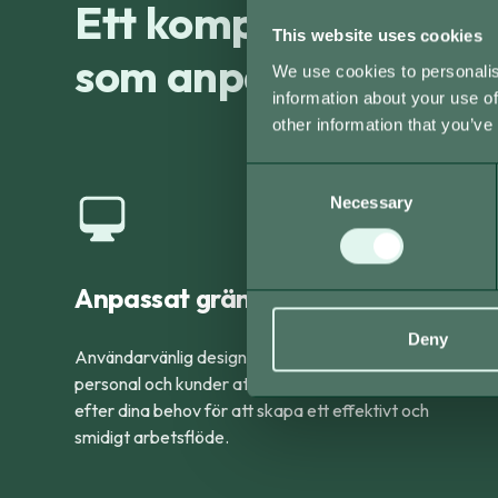
Ett komplett kassas
This website uses cookies
som anpassas efter 
We use cookies to personalis
information about your use of
other information that you’ve
Consent
Necessary
Selection
Anpassat gränssnittet
Deny
Användarvänlig design som gör det enkelt för både
personal och kunder att navigera. Systemet anpassas
efter dina behov för att skapa ett effektivt och
smidigt arbetsflöde.