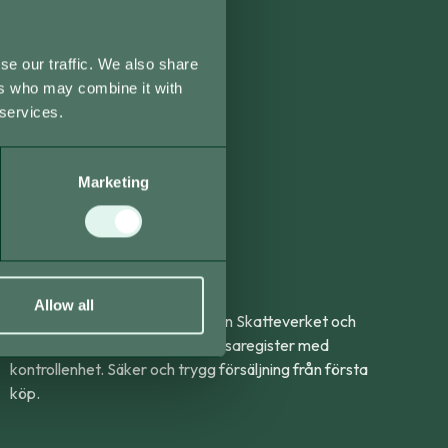
se our traffic. We also share
ers who may combine it with
 services.
Marketing
Kassaregister
Allow all
Systemet uppfyller alla krav från Skatteverket och
fungerar som ett certifierat kassaregister med
kontrollenhet. Säker och trygg försäljning från första
köp.